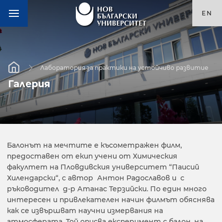
EN
Лаборатория за практики на устойчиво развитие
Галерия
Балонът на мечтите е късометражен филм,
предоставен от екип учени от Химическия
факултет на Пловдивския университет “Паисий
Хилендарски“, с автор Антон Радославов и с
ръководител д-р Атанас Терзийски. По един много
интересен и привлекателен начин филмът обяснява
как се извършват научни измервания на
атмосферата. Той описва експеримент с балон, на